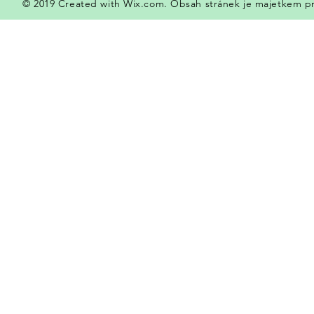
© 2019 Created with
Wix.com. Obsah stránek je majetkem pr