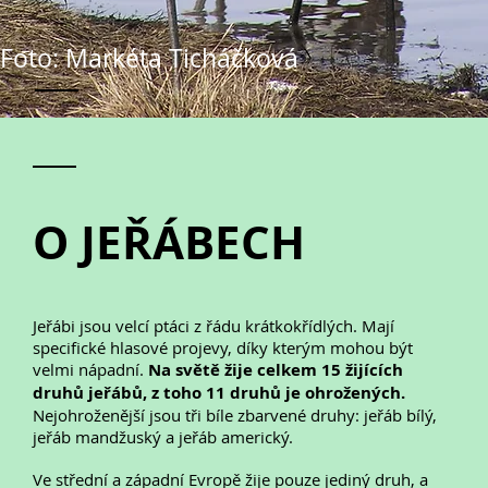
Foto: Markéta Ticháčková
O JEŘÁBECH
Jeřábi jsou velcí ptáci z řádu krátkokřídlých. Mají
specifické hlasové projevy, díky kterým mohou být
velmi nápadní.
Na světě žije celkem 15 žijících
druhů jeřábů, z toho 11 druhů je ohrožených.
Nejohroženější jsou tři bíle zbarvené druhy: jeřáb bílý,
jeřáb mandžuský a jeřáb americký.
Ve střední a západní Evropě žije pouze jediný druh, a